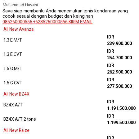
Muhammad Husaini
Saya siap membantu Anda menemukan jenis kendaraan yang
cocok sesuai dengan budget dan keinginan
085260000556
+6285260000556
KIRIM EMAIL
All New Avanza
IDR
1.3 E M/T
239.900.000
IDR
1.3 E CVT
254.700.000
IDR
1.5 G M/T
262.900.000
IDR
1.5 G CVT
277.500.000
All New BZ4X
IDR
BZ4X A/T
1.191.500.000
IDR
BZ4X A/T 2 tone
1.199.500.000
All New Raize
IDR