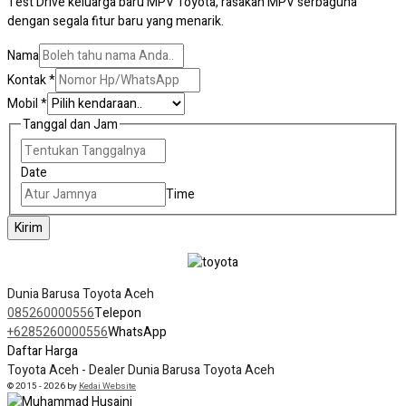
Test Drive keluarga baru MPV Toyota, rasakan MPV serbaguna
dengan segala fitur baru yang menarik.
Nama
Kontak
*
Mobil
*
Tanggal dan Jam
Date
Time
Kirim
Dunia Barusa Toyota Aceh
085260000556
Telepon
+6285260000556
WhatsApp
Daftar Harga
Toyota Aceh - Dealer Dunia Barusa Toyota Aceh
© 2015 -
2026 by
Kedai Website