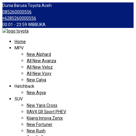
Dunia Barusa Toyota Aceh
085260000556
+6285260000556
00:01 - 23:59 WIB
BUKA
Home
MPV
New Alphard
All New Avanza
All New Veloz
All New Voxy
New Calya
Hatchback
New Agya
SUV
New Yaris Cross
RAV4 GR Sport PHEV
Kijang Innova Zenix
New Fortuner
New Rush