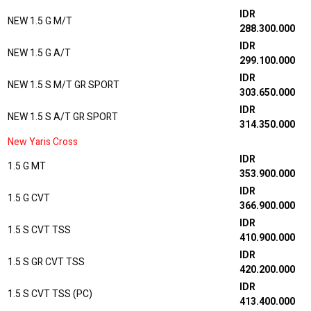
IDR
NEW 1.5 G M/T
288.300.000
IDR
NEW 1.5 G A/T
299.100.000
IDR
NEW 1.5 S M/T GR SPORT
303.650.000
IDR
NEW 1.5 S A/T GR SPORT
314.350.000
New Yaris Cross
IDR
1.5 G MT
353.900.000
IDR
1.5 G CVT
366.900.000
IDR
1.5 S CVT TSS
410.900.000
IDR
1.5 S GR CVT TSS
420.200.000
IDR
1.5 S CVT TSS (PC)
413.400.000